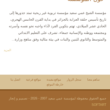
مؤسسة الشيخ عمي سعيد مؤسسة تربوية غير ربحية تمتد جذورها إلى
تاريخ تأسيس حلقة العزابة بالجزائر في بداية القرن الخامس الهجري،
الحادي عشر الميلادي، تهتم بتكوين الفرد لأداء واجبه نحو نفسه وأسرته
ومجتمعه ووطنه والإنسانية جمعاء، تشرف على التعليم الابتدائي
والمتوسط والثانوي للبنين والبنات في بيئة مثالية وفق مناهج وزارة...
المزيد
ساهم معنا
سجل الزوار
مواقع مفيدة
مواقع فرعية
اتصل بنا
خارطة الموقع
جميع الحقوق محفوظة لمؤسسة عمي سعيد 2007 - 2026 - تصميم و إنجاز
SOFTART